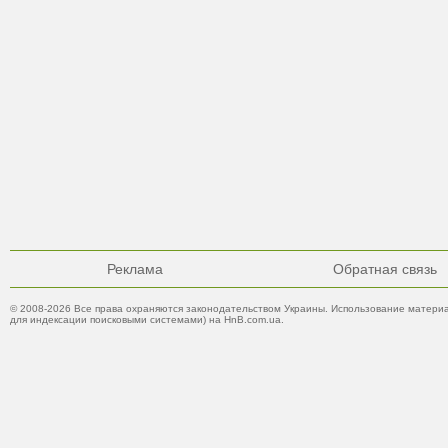
Реклама
Обратная связь
© 2008-2026 Все права охраняются законодательством Украины. Использование материа
для индексации поисковыми системами) на HnB.com.ua.