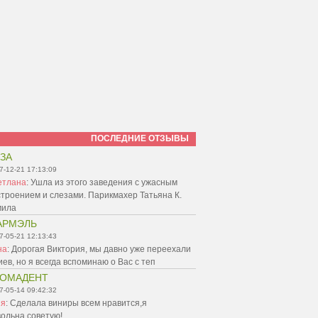
ПОСЛЕДНИЕ ОТЗЫВЫ
ЗА
7-12-21 17:13:09
етлана
:
Ушла из этого заведения с ужасным
троением и слезами. Парикмахер Татьяна К.
мила
АРМЭЛЬ
7-05-21 12:13:43
на
:
Дорогая Виктория, мы давно уже переехали
иев, но я всегда вспоминаю о Вас с теп
ТОМАДЕНТ
7-05-14 09:42:32
ня
:
Сделала виниры всем нравится,я
ольна,советую!