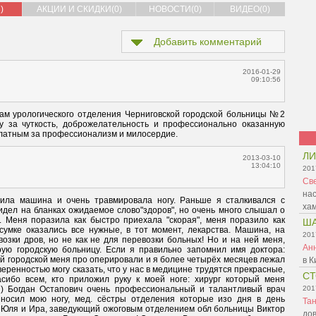
)
АКЦИИ И СКИДКИ(0)
НОВОСТИ(0)
ВИДЕО(0)
Добавить комментарий
2016-01-29
09:10:56
м урологического отделения Черниговской городской больницы №2  
у за чуткость, доброжелательность и профессионально оказанную 
латным за профессионализм и милосердие.
ЛИ
2013-03-10
13:04:10
201
Св
нас
ила машина и очень травмировала ногу. Раньше я сталкивался с 
ха
идел на бланках ожидаемое слово"здоров", но очень много слышал о 
 Меня поразила как быстро приехала "скорая", меня поразило как 
Ш
умке оказались все нужные, в тот момент, лекарства. Машина, на 
201
озки дров, но не как не для перевозки больных! Но и на ней меня, 
Ан
ую городскую больницу. Если я правильно запомнил имя доктора: 
ородской меня про оперировали и я более четырёх месяцев лежал 
в К
еренностью могу сказать, что у нас в медицине трудятся прекрасные, 
С
ибо всем, кто приложил руку к моей ноге: хирург который меня 
) Богдан Остапович очень профессиональный и талантливый врач 
201
носил мою ногу, мед. сёстры отделения которые изо дня в день 
Та
 Юля и Ира, заведующий ожоговым отделением обл больницы Виктор 
дов