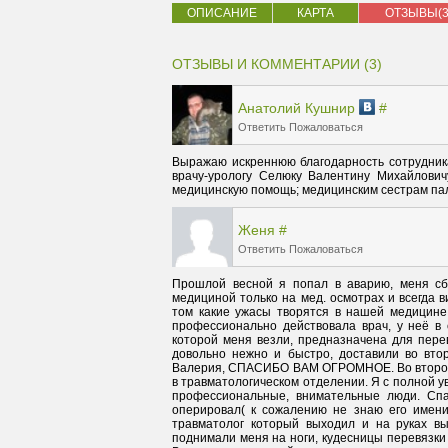
ОПИСАНИЕ
КАРТА
ОТЗЫВЫ(3
ОТЗЫВЫ И КОММЕНТАРИИ (3)
Анатолий Кушнир
#
Ответить
Пожаловаться
Выражаю искреннюю благодарность сотрудника
врачу-урологу Селюку Валентину Михайлович
медицинскую помощь; медицинским сестрам па
Женя
#
Ответить
Пожаловаться
Прошлой весной я попал в аварию, меня сб
медициной только на мед. осмотрах и всегда в
том какие ужасы творятся в нашей медицине.
профессионально действовала врач, у неё в с
которой меня везли, предназначена для перев
довольно нежно и быстро, доставили во втор
Валерия, СПАСИБО ВАМ ОГРОМНОЕ. Во второй г
в травматологическом отделении. Я с полной ув
профессиональные, внимательные люди. Спас
оперировал( к сожалению не знаю его имени
травматолог который выходил и на руках вы
поднимали меня на ноги, кудесницы перевязки