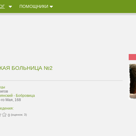
ОГ
ПОМОЩНИКИ
КАЯ БОЛЬНИЦА №2
ицы
нигов
нянский - Бобровица
1-го Мая, 168
ведения:
(оценок:
3
)
0