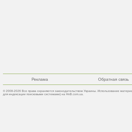
Реклама
Обратная связь
© 2008-2026 Все права охраняются законодательством Украины. Использование материа
для индексации поисковыми системами) на HnB.com.ua.