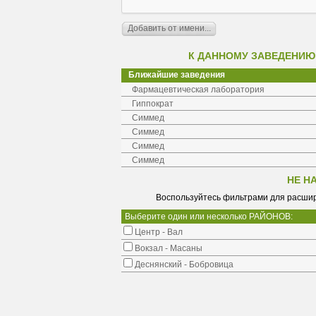
К ДАННОМУ ЗАВЕДЕНИЮ
Ближайшие заведения
Фармацевтическая лаборатория
Гиппократ
Симмед
Симмед
Симмед
Симмед
НЕ Н
Воспользуйтесь фильтрами для расшир
Выберите один или несколько РАЙОНОВ:
Центр - Вал
Вокзал - Масаны
Деснянский - Бобровица