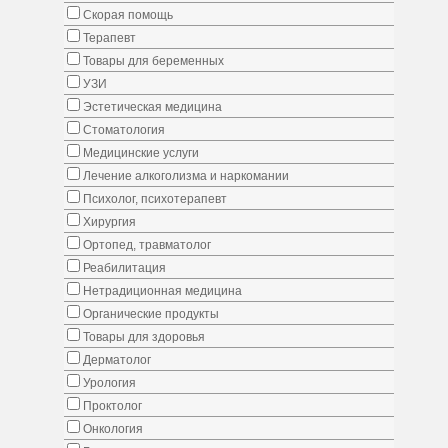
Скорая помощь
Терапевт
Товары для беременных
УЗИ
Эстетическая медицина
Стоматология
Медицинские услуги
Лечение алкоголизма и наркомании
Психолог, психотерапевт
Хирургия
Ортопед, травматолог
Реабилитация
Нетрадиционная медицина
Органические продукты
Товары для здоровья
Дерматолог
Урология
Проктолог
Онкология