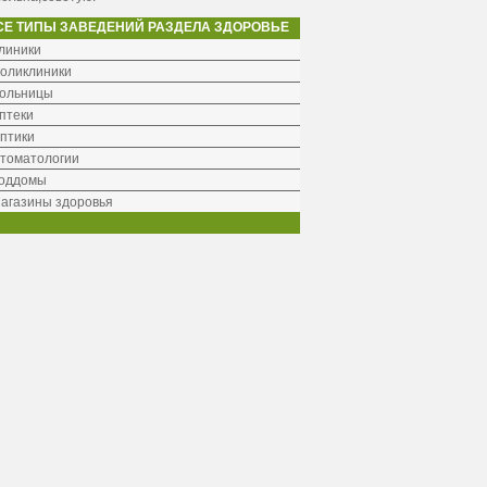
СЕ ТИПЫ ЗАВЕДЕНИЙ РАЗДЕЛА ЗДОРОВЬЕ
линики
оликлиники
ольницы
птеки
птики
томатологии
оддомы
агазины здоровья