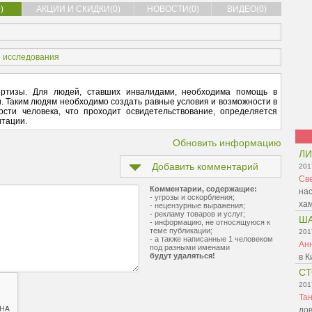
)
АКЦИИ И СКИДКИ(0)
НОВОСТИ(0)
ВИДЕО(0)
 исследования
ертизы. Для людей, ставших инвалидами, необходима помощь в
 Таким людям необходимо создать равные условия и возможности в
сти человека, что проходит освидетельствование, определяется
итации.
Обновить информацию
ЛИ
Добавить комментарий
201
Св
Комментарии, содержащие:
нас
- угрозы и оскорбления;
ха
- нецензурные выражения;
- рекламу товаров и услуг;
Ш
- информацию, не относящуюся к
теме публикации;
201
- а также написанные 1 человеком
Ан
под разными именами
будут удаляться!
в К
С
201
Та
дов