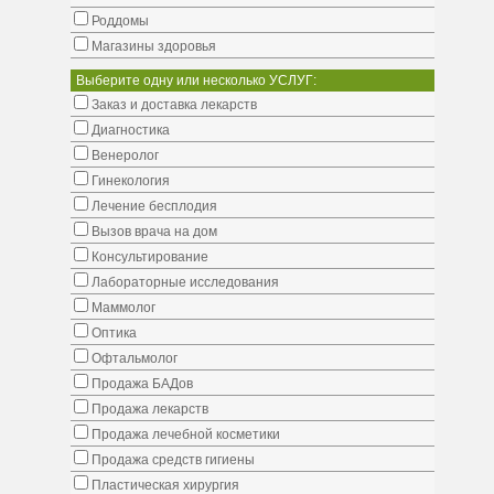
Роддомы
Магазины здоровья
Выберите одну или несколько УСЛУГ:
Заказ и доставка лекарств
Диагностика
Венеролог
Гинекология
Лечение бесплодия
Вызов врача на дом
Консультирование
Лабораторные исследования
Маммолог
Оптика
Офтальмолог
Продажа БАДов
Продажа лекарств
Продажа лечебной косметики
Продажа средств гигиены
Пластическая хирургия