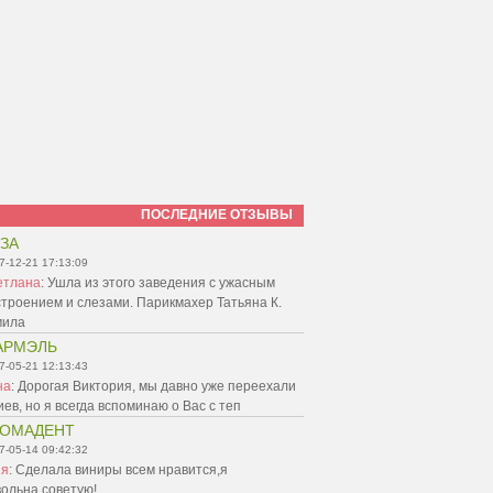
ПОСЛЕДНИЕ ОТЗЫВЫ
ЗА
7-12-21 17:13:09
етлана
:
Ушла из этого заведения с ужасным
троением и слезами. Парикмахер Татьяна К.
мила
АРМЭЛЬ
7-05-21 12:13:43
на
:
Дорогая Виктория, мы давно уже переехали
иев, но я всегда вспоминаю о Вас с теп
ТОМАДЕНТ
7-05-14 09:42:32
ня
:
Сделала виниры всем нравится,я
ольна,советую!