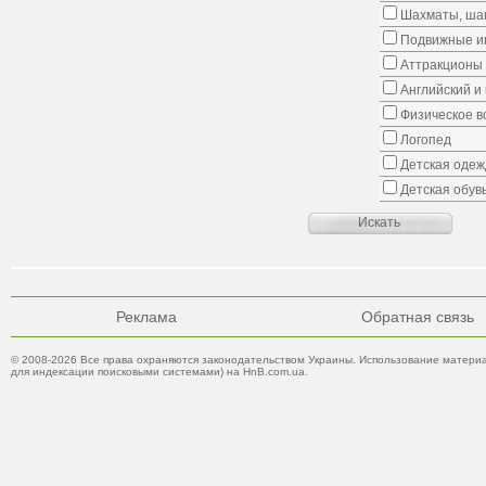
Шахматы, шаш
Подвижные иг
Аттракционы
Английский и
Физическое в
Логопед
Детская одеж
Детская обув
Реклама
Обратная связь
© 2008-2026 Все права охраняются законодательством Украины. Использование материа
для индексации поисковыми системами) на HnB.com.ua.