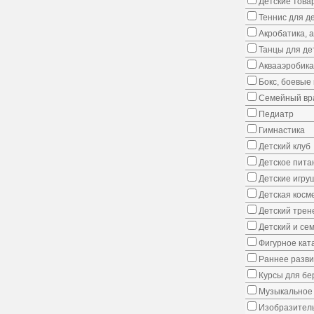
Детские това
Теннис для д
Акробатика, 
Танцы для де
Аквааэробика
Бокс, боевые 
Семейный вр
Педиатр
Гимнастика
Детский клуб
Детское пита
Детские игру
Детская косм
Детский трен
Детский и се
Фигурное кат
Раннее развит
Курсы для б
Музыкальное 
Изобразитель