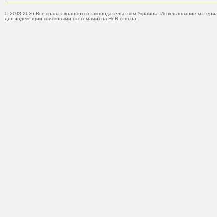
© 2008-2026 Все права охраняются законодательством Украины. Использование материа
для индексации поисковыми системами) на HnB.com.ua.