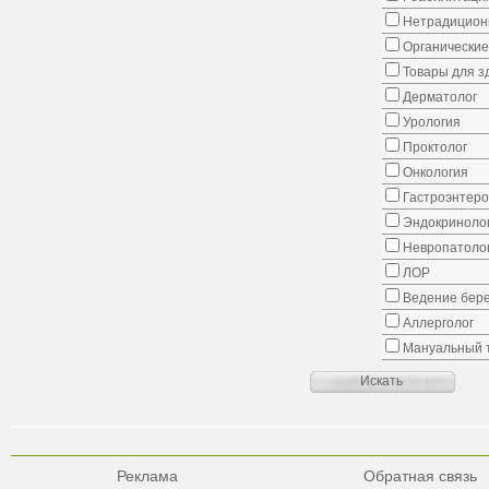
Нетрадицион
Органические
Товары для з
Дерматолог
Урология
Проктолог
Онкология
Гастроэнтеро
Эндокриноло
Невропатоло
ЛОР
Ведение бер
Аллерголог
Мануальный 
Реклама
Обратная связь