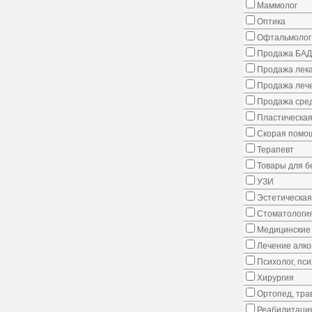
Маммолог
Оптика
Офтальмолог
Продажа БАД
Продажа лека
Продажа лече
Продажа сред
Пластическая
Скорая помо
Терапевт
Товары для 
УЗИ
Эстетическая
Стоматологи
Медицинские 
Лечение алко
Психолог, пс
Хирургия
Ортопед, тра
Реабилитаци