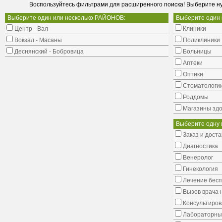
Воспользуйтесь фильтрами для расширенного поиска! Выберите н
Выберите один или несколько РАЙОНОВ:
Выберите один
Центр - Вал
Клиники
Вокзал - Масаны
Поликлиники
Деснянский - Бобровица
Больницы
Аптеки
Оптики
Стоматологи
Роддомы
Магазины здо
Выберите одну 
Заказ и доста
Диагностика
Венеролог
Гинекология
Лечение бес
Вызов врача 
Консультиров
Лабораторны