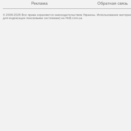
Реклама
Обратная связь
© 2008-2026 Все права охраняются законодательством Украины. Использование материа
для индексации поисковыми системами) на HnB.com.ua.