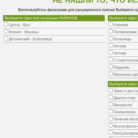
НЕ НАШЛИ ТО, ЧТО И
Воспользуйтесь фильтрами для расширенного поиска! Выберите н
Выберите один или несколько РАЙОНОВ:
Выберите один
Центр - Вал
Клиники
Вокзал - Масаны
Поликлиники
Деснянский - Бобровица
Больницы
Аптеки
Оптики
Стоматологи
Роддомы
Магазины здо
Выберите одну 
Заказ и доста
Диагностика
Венеролог
Гинекология
Лечение бес
Вызов врача 
Консультиров