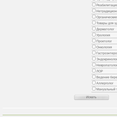
Реабилитаци
Нетрадицион
Органические
Товары для з
Дерматолог
Урология
Проктолог
Онкология
Гастроэнтеро
Эндокриноло
Невропатоло
ЛОР
Ведение бер
Аллерголог
Мануальный 