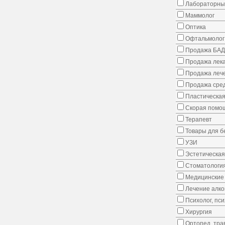
Лабораторны
Маммолог
Оптика
Офтальмолог
Продажа БАД
Продажа лека
Продажа лече
Продажа сред
Пластическая
Скорая помо
Терапевт
Товары для 
УЗИ
Эстетическая
Стоматологи
Медицинские 
Лечение алко
Психолог, пс
Хирургия
Ортопед, тра