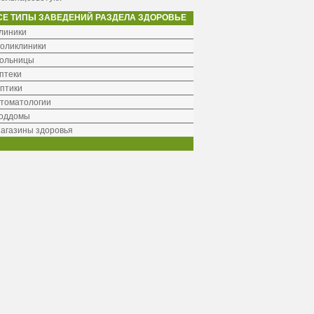
СЕ ТИПЫ ЗАВЕДЕНИЙ РАЗДЕЛА ЗДОРОВЬЕ
линики
оликлиники
ольницы
птеки
птики
томатологии
оддомы
агазины здоровья