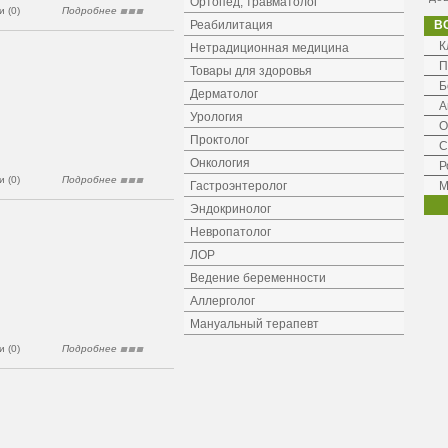
Ортопед, травматолог
 (0)
Подробнее
Реабилитация
В
К
Нетрадиционная медицина
П
Товары для здоровья
Б
Дерматолог
А
Урология
О
Проктолог
С
Онкология
Р
 (0)
Подробнее
Гастроэнтеролог
М
Эндокринолог
Невропатолог
ЛОР
Ведение беременности
Аллерголог
Мануальный терапевт
 (0)
Подробнее