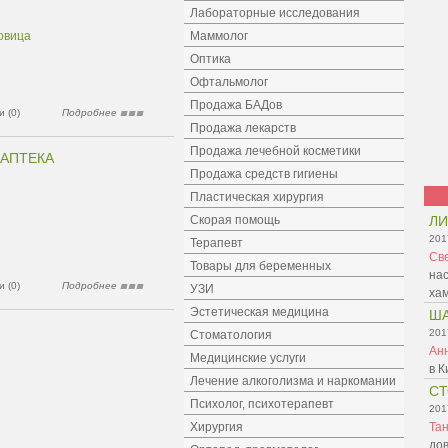
Лабораторные исследования
овица
Маммолог
Оптика
Офтальмолог
Продажа БАДов
 (0)
Подробнее
Продажа лекарств
Продажа лечебной косметики
 АПТЕКА
Продажа средств гигиены
Пластическая хирургия
Скорая помощь
ЛИ
201
Терапевт
Св
Товары для беременных
нас
 (0)
Подробнее
УЗИ
ха
Эстетическая медицина
Ш
201
Стоматология
Ан
Медицинские услуги
в К
Лечение алкоголизма и наркомании
С
Психолог, психотерапевт
201
Хирургия
Та
дов