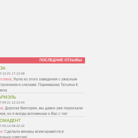
ПОСЛЕДНИЕ ОТЗЫВЫ
ЗА
7-12-21 17:13:09
етлана
:
Ушла из этого заведения с ужасным
троением и слезами. Парикмахер Татьяна К.
мила
АРМЭЛЬ
7-05-21 12:13:43
на
:
Дорогая Виктория, мы давно уже переехали
иев, но я всегда вспоминаю о Вас с теп
ТОМАДЕНТ
7-05-14 09:42:32
ня
:
Сделала виниры всем нравится,я
ольна,советую!