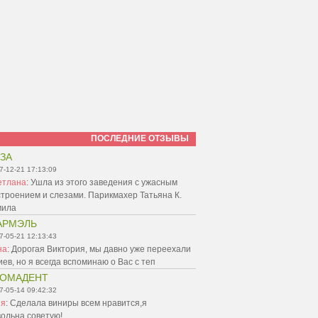
ПОСЛЕДНИЕ ОТЗЫВЫ
ЗА
7-12-21 17:13:09
етлана
:
Ушла из этого заведения с ужасным
троением и слезами. Парикмахер Татьяна К.
мила
АРМЭЛЬ
7-05-21 12:13:43
на
:
Дорогая Виктория, мы давно уже переехали
иев, но я всегда вспоминаю о Вас с теп
ТОМАДЕНТ
7-05-14 09:42:32
ня
:
Сделала виниры всем нравится,я
ольна,советую!