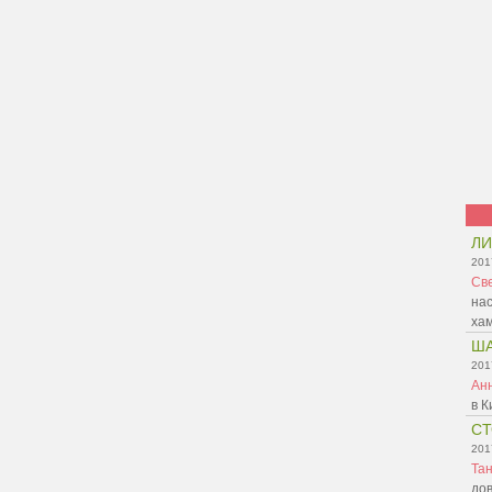
ЛИ
201
Св
нас
ха
Ш
201
Ан
в К
С
201
Та
дов