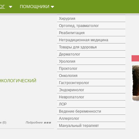
Лечение алкоголизма и наркомании
ОГ
ПОМОЩНИКИ
Психолог, психотерапевт
Хирургия
Ортопед, травматолог
Реабилитация
Нетрадиционная медицина
Товары для здоровья
Дерматолог
Урология
Проктолог
Онкология
НКОЛОГИЧЕСКИЙ
Гастроэнтеролог
Эндокринолог
Невропатолог
ЛОР
Ведение беременности
Аллерголог
 (0)
Подробнее
Мануальный терапевт