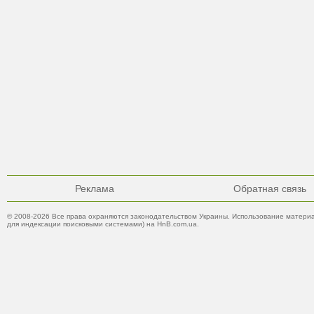
Реклама
Обратная связь
© 2008-2026 Все права охраняются законодательством Украины. Использование материа
для индексации поисковыми системами) на HnB.com.ua.